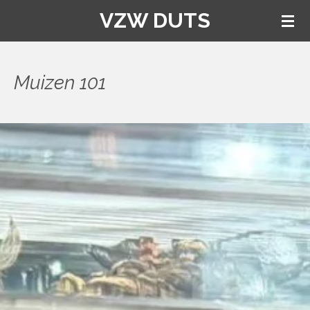
VZW DUTS
Ga
direct
naar
de
Muizen 101
hoofdinhoud