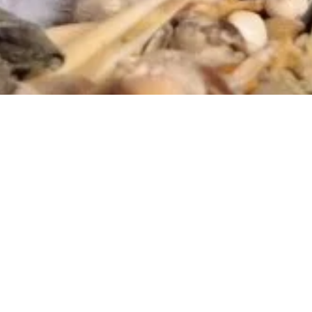
Voeding
Muizen zijn
opportunistische alleseters
, maar met een
duidelijke
voorkeur voor zaden
. Een gezonde voeding moet