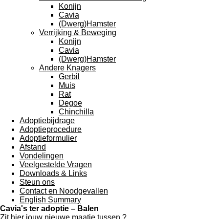
Konijn
Cavia
(Dwerg)Hamster
Verrijking & Beweging
Konijn
Cavia
(Dwerg)Hamster
Andere Knagers
Gerbil
Muis
Rat
Degoe
Chinchilla
Adoptiebijdrage
Adoptieprocedure
Adoptieformulier
Afstand
Vondelingen
Veelgestelde Vragen
Downloads & Links
Steun ons
Contact en Noodgevallen
English Summary
Cavia's ter adoptie – Balen
Zit hier jouw nieuwe maatje tussen ?