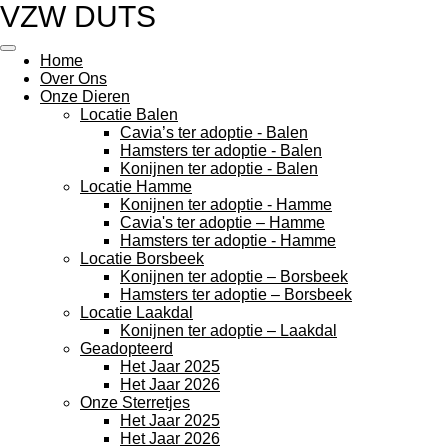
VZW DUTS
Ga
direct
naar
Home
de
Over Ons
hoofdinhoud
Onze Dieren
Locatie Balen
Cavia’s ter adoptie - Balen
Hamsters ter adoptie - Balen
Konijnen ter adoptie - Balen
Locatie Hamme
Konijnen ter adoptie - Hamme
Cavia's ter adoptie – Hamme
Hamsters ter adoptie - Hamme
Locatie Borsbeek
Konijnen ter adoptie – Borsbeek
Hamsters ter adoptie – Borsbeek
Locatie Laakdal
Konijnen ter adoptie – Laakdal
Geadopteerd
Het Jaar 2025
Het Jaar 2026
Onze Sterretjes
Het Jaar 2025
Het Jaar 2026