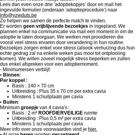
Lees dan even onze drie 'adoptiekopjes' door en mail het
ingevulde formulier (onderaan 'adoptieprocedure') naar
info@vzwduts.be
Zo helpen we samen de perfecte match te vinden.
Er worden
geen vrijblijvende bezoekjes
in ingepland. We
plannen enkel na communicatie via mail een moment in om de
adoptie te laten doorgaan. We werken met prooidieren die
vooral veel stress ervaren door verandering in hun routine.
Bezoekjes zorgen enkel voor stress (alsook verhuizing dus hun
echte gedrag zal na enkele weken pas mooi tot ontplooiing
komen). We willen zoveel mogelijk stress beperken en zullen
dus enkel afspreken voor een adoptiemoment.
- Minimumeisen verblijf:
•
Binnen
:
Per koppel :
Basis : 140 × 70 cm
Uitbreiding : Plus 35 x 70 cm per extra cavia
Minstens 1 schuilplaats per cavia
•
Buiten
:
Minimum
groepje
van 4 cavia's :
Basis : 2 m²
ROOFDIERVEILIGE
ruimte
Uitbreiding : Plus 0,5 m² per extra cavia
Minstens 1 schuilplaats per cavia
Meer info over onze voorwaarden vind je
hier.
• Al onze
beren
worden
gecastreerd
.