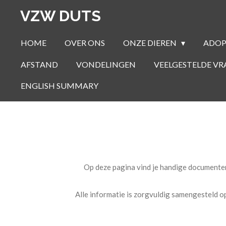
Ga
VZW DUTS
direct
naar
HOME
OVER ONS
ONZE DIEREN
ADO
de
AFSTAND
VONDELINGEN
VEELGESTELDE V
hoofdinhoud
ENGLISH SUMMARY
Op deze pagina vind je handige documenten
Alle informatie is zorgvuldig samengesteld o