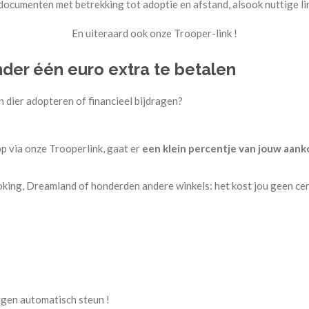
 documenten met betrekking tot adoptie en afstand, alsook nuttige l
En uiteraard ook onze Trooper-link !
nder één euro extra te betalen
n dier adopteren of financieel bijdragen?
op via onze Trooperlink, gaat er
een klein percentje van jouw aank
ooking, Dreamland of honderden andere winkels: het kost jou geen ce
ijgen automatisch steun !