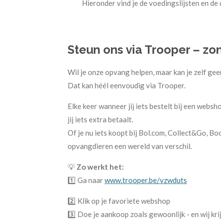
Hieronder vind je de voedingslijsten en de
Steun ons via Trooper – zo
Wil je onze opvang helpen, maar kan je zelf gee
Dat kan héél eenvoudig via Trooper.
Elke keer wanneer jij iets bestelt bij een websh
jij iets extra betaalt.
Of je nu iets koopt bij Bol.com, Collect&Go, B
opvangdieren een wereld van verschil.
💡
Zo werkt het:
1️⃣ Ga naar
www.trooper.be/vzwduts
2️⃣ Klik op je favoriete webshop
3️⃣ Doe je aankoop zoals gewoonlijk - en wij kr