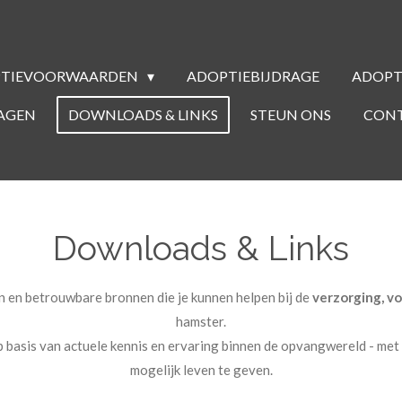
PTIEVOORWAARDEN
ADOPTIEBIJDRAGE
ADOPT
RAGEN
DOWNLOADS & LINKS
STEUN ONS
CONT
Downloads & Links
 en betrouwbare bronnen die je kunnen helpen bij de
verzorging, v
hamster.
p basis van actuele kennis en ervaring binnen de opvangwereld - met 
mogelijk leven te geven.