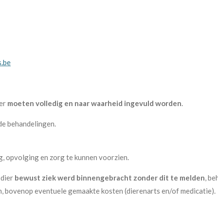
.be
ier
moeten volledig en naar waarheid ingevuld worden
.
nde behandelingen.
g, opvolging en zorg te kunnen voorzien.
 dier
bewust ziek werd binnengebracht zonder dit te melden
, be
n, bovenop eventuele gemaakte kosten
(dierenarts en/of medicatie)
.