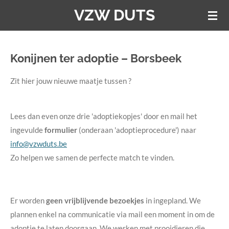
VZW DUTS
Ga
direct
naar
de
Konijnen ter adoptie – Borsbeek
hoofdinhoud
Zit hier jouw nieuwe maatje tussen ?
Lees dan even onze drie 'adoptiekopjes' door en mail het
ingevulde
formulier
(onderaan 'adoptieprocedure') naar
info@vzwduts.be
Zo helpen we samen de perfecte match te vinden.
Er worden
geen vrijblijvende bezoekjes
in ingepland. We
plannen enkel na communicatie via mail een moment in om de
adoptie te laten doorgaan. We werken met prooidieren die