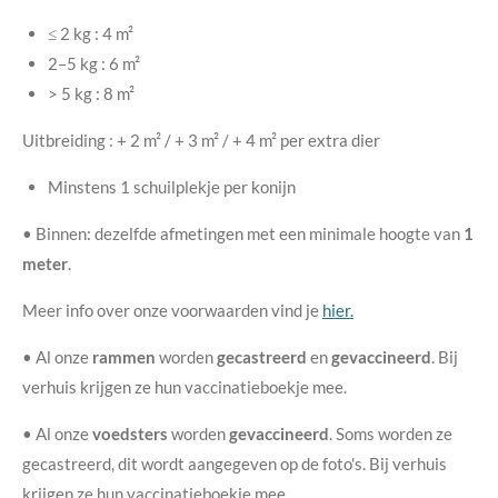
≤ 2 kg : 4 m²
2–5 kg : 6 m²
> 5 kg : 8 m²
Uitbreiding : + 2 m² / + 3 m² / + 4 m² per extra dier
Minstens 1 schuilplekje per konijn
• Binnen: dezelfde afmetingen met een minimale hoogte van
1
meter
.
Meer info over onze voorwaarden vind je
hier.
• Al onze
rammen
worden
gecastreerd
en
gevaccineerd
. Bij
verhuis krijgen ze hun vaccinatieboekje mee.
• Al onze
voedsters
worden
gevaccineerd
. Soms worden ze
gecastreerd, dit wordt aangegeven op de foto's. Bij verhuis
krijgen ze hun vaccinatieboekje mee.